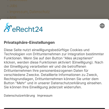
›
Jobs
›
Impressum
,
Datenschutz
›
AGB
Copyright 2026 Selmayr Eks | Powered by Müller
Werbedesign
→
Wir benötigen Ihre Zustimmung, um den
Google Maps-Service zu laden!
Wir verwenden einen Service eines
Drittanbieters, um Karteninhalte einzubetten.
Dieser Service kann Daten zu Ihren Aktivitäten
sammeln. Bitte lesen Sie die Details durch und
stimmen Sie der Nutzung des Service zu, um
diese Karte anzuzeigen.